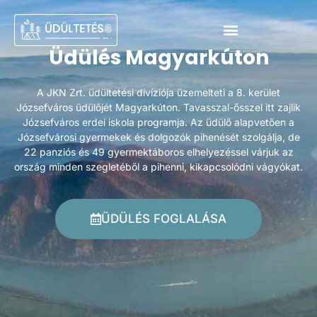
Üdülés Magyarkúton
A JKN Zrt. üdültetési divíziója üzemelteti a 8. kerület
Józsefváros üdülőjét Magyarkúton. Tavasszal-ősszel itt zajlik
Józsefváros erdei iskola programja. Az üdülő alapvetően a
Józsefvárosi gyermekek és dolgozók pihenését szolgálja, de
22 panziós és 49 gyermektáboros elhelyezéssel várjuk az
ország minden szegletéből a pihenni, kikapcsolódni vágyókat.
ÜDÜLÉS FOGLALÁSA